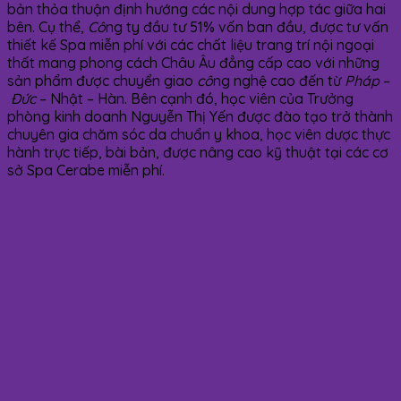
bản thỏa thuận định hướng các nội dung hợp tác giữa hai
bên. Cụ thể,
Cô
ng ty đầu tư 51% vốn ban đầu, được tư vấn
thiết kế Spa miễn phí với các chất liệu trang trí nội ngoại
thất mang phong cách Châu Âu đẳng cấp cao với những
sản phẩm được chuyển giao
cô
ng nghệ cao đến từ
Pháp
–
Đức
– Nhật – Hàn. Bên cạnh đó, học viên của Trưởng
phòng kinh doanh Nguyễn Thị Yến được đào tạo trở thành
chuyên gia chăm sóc da chuẩn y khoa, học viên dược thực
hành trực tiếp, bài bản, được nâng cao kỹ thuật tại các cơ
sở Spa Cerabe miễn phí.