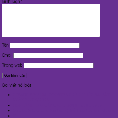
Bình luận
*
Tên
Email
Trang web
Bài viết nổi bật
CERABE RE-VITAL BOOSTER CHÍNH THỨC RA MẮT
NGÀY 22/05/2026
HỌP LÃNH ĐẠO CẤP CAO CERABE & LILY LALA
Cerabe & Lily Lala liên tục ký kết hợp tác kinh doanh
21