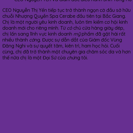
CEO Nguyễn Thị Yến tiếp tục trở thành ngọn cờ đầu sở hữu
chuỗi Nhượng Quyền Spa Cerabe đầu tiên tại Bắc Giang.
Chị là một người yêu kinh doanh, luôn tìm kiếm cơ hội kinh
doanh mới cho riêng mình. Từ
cô
chủ cửa hàng giày dép,
chị lấn sang lĩnh vực kinh doanh
mỹ
phẩm đã gặt hái rất
nhiều thành
cô
ng. Được sự dẫn dắt của Giám đốc Vùng
Đăng Nghi và sự quyết tâm, kiên trì, ham học hỏi. Cuối
cùng, chị đã trở thành một chuyên gia chăm sóc da và hơn
thế nữa chị là một Đại Sứ của
chú
ng tôi.