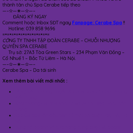
thành tân chủ Spa Cerabe tiếp theo
—–✫—✬—✫—–
ĐĂNG KÝ NGAY
Comment hoặc Inbox SĐT ngay
Fanpage: Cerabe Spa
!!
Hotline: 039 858 9696
=•=•=•=•=•=•=•=•=•=•=
CÔ
NG TY TNHH TẬP ĐOÀN CERABE – CHUỖI NHƯỢNG
QUYỀN SPA CERABE
Trụ sở: 27A3 Tòa Green Stars – 234 Phạm Văn Đồng –
Cổ Nhuế 1 – Bắc Từ Liêm – Hà Nội.
—–✫—✬—✫—–
Cerabe Spa – Da tái sinh
Xem thêm bài viết mới nhất :
Lễ ký kết nhượng quyền Spa Cerabe và CEO Dương
Viết Trọng
Khai trương Cerabe Spa cơ sở 24 tại Hiệp Hòa, Bắc
Giang
Spa Cerabe lần đầu tiên có mặt tại quận Tây Hồ, Hà
Nội
Bùng nổ doanh số cửa hàng cùng dược sĩ, doanh
nhân Vũ Đức Thuần