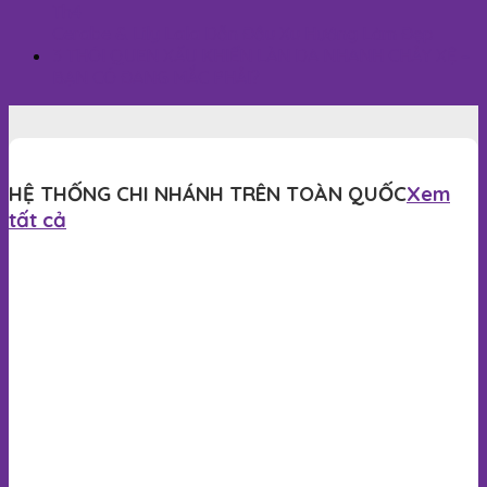
Th4
Cerabe & Lily Lala Dẫn Đầu Xu Hướng Làm Đẹp
3 THÓI QUEN XẤU KHIẾN LÀN DA NHANH CHẢY XỆ –
BẠN CÓ ĐANG MẮC PHẢI?
HỆ THỐNG CHI NHÁNH TRÊN TOÀN QUỐC
Xem
tất cả