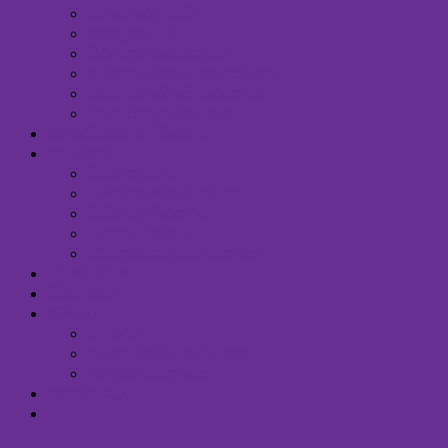
Cở sở vật chất
Trang thiết bị
Đội ngũ chuyên gia
Tại sao chọn Cerabe Spa
Báo chí nói về chúng tôi
Hệ thống chi nhánh
NHƯỢNG QUYỀN SPA
DỊCH VỤ
Điều trị mụn
Điều Trị Nám Da Mặt
Điều Trị Thâm Mụn
Chăm Sóc Da
Căng Bóng Trẻ Hóa Da
SẢN PHẨM
ĐÀO TẠO
TIN TỨC
Sự kiện
Bí quyết khỏe và đẹp
Tin tức tổng hợp
FEEDBACK