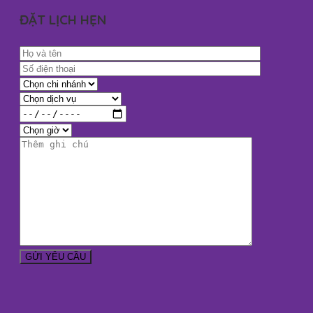
ĐẶT LỊCH HẸN