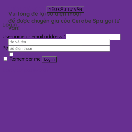
THÊM THÔNG TIN
Vui lòng để lại số điện thoại
để được chuyên gia của Cerabe Spa gọi tư
Login
vấn!
Username or email address
*
Password
*
Remember me
Log in
Lost your password?