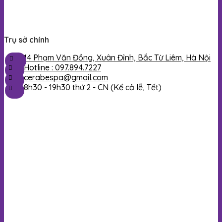
Trụ sở chính
14 Phạm Văn Đồng, Xuân Đỉnh, Bắc Từ Liêm, Hà Nội
Hotline : 097.894.7227
cerabespa@gmail.com
8h30 - 19h30 thứ 2 - CN (Kể cả lễ, Tết)