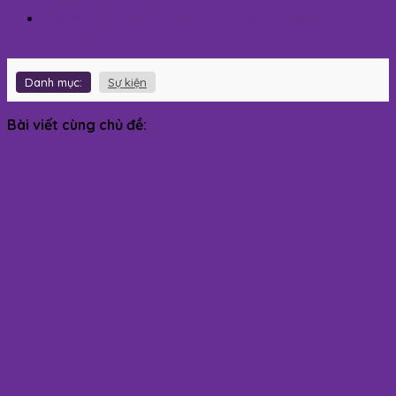
THÔNG BÁO KHAI TRƯƠNG CERABE SPA CƠ SỞ 421 –
BẮC GIANG
Danh mục:
Sự kiện
Bài viết cùng chủ đề: