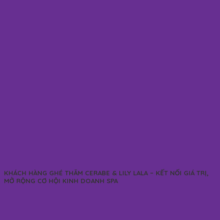
KHÁCH HÀNG GHÉ THĂM CERABE & LILY LALA – KẾT NỐI GIÁ TRỊ,
MỞ RỘNG CƠ HỘI KINH DOANH SPA