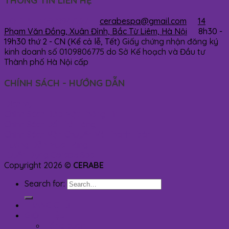
THÔNG TIN LIÊN HỆ
HOTLINE : 0978947227
cerabespa@gmail.com
14
Phạm Văn Đồng, Xuân Đỉnh, Bắc Từ Liêm, Hà Nội
8h30 -
19h30 thứ 2 - CN (Kể cả lễ, Tết)
Giấy chứng nhận đăng ký
kinh doanh số 0109806775 do Sở Kế hoạch và Đầu tư
Thành phố Hà Nội cấp
CHÍNH SÁCH - HƯỚNG DẪN
Dịch vụ
Chính Sách Bảo Mật Thông Tin
Chính Sách Đổi Trả Hàng
Chính Sách Vận Chuyển Và Thanh Toán
Hướng Dẫn Mua Hàng
Tuyển Dụng Cerabe Spa
Copyright 2026 ©
CERABE
Search for:
TRANG CHỦ
GIỚI THIỆU
Tổng quan