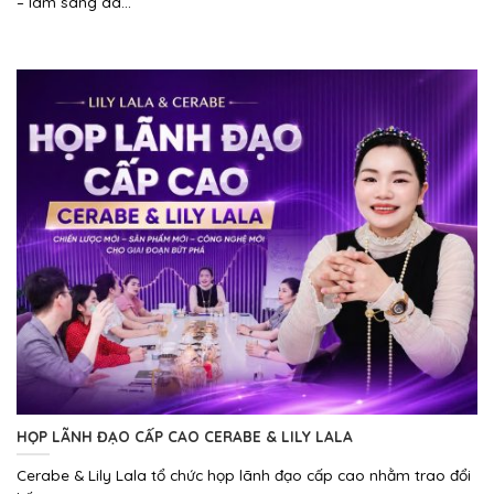
– làm sáng da...
HỌP LÃNH ĐẠO CẤP CAO CERABE & LILY LALA
Cerabe & Lily Lala tổ chức họp lãnh đạo cấp cao nhằm trao đổi