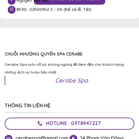
Nguyễn Yen Yen
8h30 -
22h00
thứ 2 - CN (Kể cả lễ, Tết)
CHUỖI NHƯỢNG QUYỀN SPA CERABE
Cerabe Spa luôn nỗ lực không ngừng để đem đến cho khách hàng
những dịch vụ hoàn hảo nhất.
Cerabe Spa
THÔNG TIN LIÊN HỆ
HOTLINE : 0978947227
cerabespa@gmail.com
14 Phạm Văn Đồng,