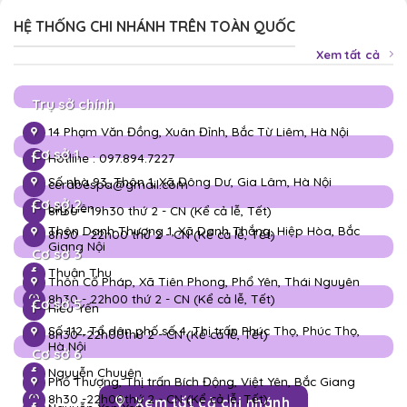
HỆ THỐNG CHI NHÁNH TRÊN TOÀN QUỐC
Xem tất cả
Trụ sở chính
14 Phạm Văn Đồng, Xuân Đỉnh, Bắc Từ Liêm, Hà Nội
Cơ sở 1
Hotline : 097.894.7227
Số nhà 93, Thôn 1, Xã Đông Dư, Gia Lâm, Hà Nội
cerabespa@gmail.com
Cơ sở 2
Lily Liên
8h30 - 19h30 thứ 2 - CN (Kể cả lễ, Tết)
Thôn Danh Thượng 1, Xã Danh Thắng, Hiệp Hòa, Bắc
8h30 - 22h00 thứ 2 - CN (Kể cả lễ, Tết)
Giang Nội
Cơ sở 3
Thuận Thu
Thôn Cổ Pháp, Xã Tiên Phong, Phổ Yên, Thái Nguyên
8h30 - 22h00 thứ 2 - CN (Kể cả lễ, Tết)
Cơ sở 5
Hiếu Yến
Số 112, Tổ dân phố số 4, Thị trấn Phúc Thọ, Phúc Thọ,
8h30 -
22h00
thứ 2 - CN (Kể cả lễ, Tết)
Hà Nội
Cơ sở 6
Nguyễn Chuyên
Phố Thượng, Thị trấn Bích Động, Việt Yên, Bắc Giang
8h30 -
22h00
thứ 2 - CN (Kể cả lễ, Tết)
Xem tất cả chi nhánh