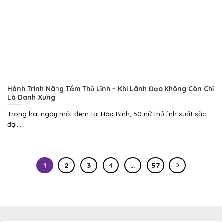
Hành Trình Nâng Tầm Thủ Lĩnh – Khi Lãnh Đạo Không Còn Chỉ
Là Danh Xưng
Trong hai ngày một đêm tại Hòa Bình, 50 nữ thủ lĩnh xuất sắc
đại...
1
2
3
4
…
57