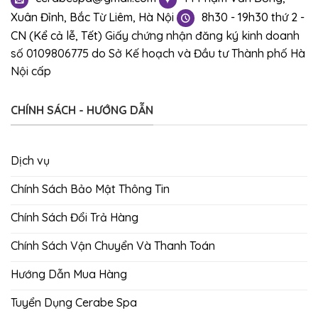
Xuân Đỉnh, Bắc Từ Liêm, Hà Nội
8h30 - 19h30 thứ 2 -
CN (Kể cả lễ, Tết)
Giấy chứng nhận đăng ký kinh doanh
số 0109806775 do Sở Kế hoạch và Đầu tư Thành phố Hà
Nội cấp
CHÍNH SÁCH - HƯỚNG DẪN
Dịch vụ
Chính Sách Bảo Mật Thông Tin
Chính Sách Đổi Trả Hàng
Chính Sách Vận Chuyển Và Thanh Toán
Hướng Dẫn Mua Hàng
Tuyển Dụng Cerabe Spa