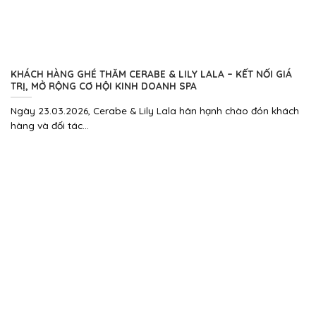
KHÁCH HÀNG GHÉ THĂM CERABE & LILY LALA – KẾT NỐI GIÁ
TRỊ, MỞ RỘNG CƠ HỘI KINH DOANH SPA
Ngày 23.03.2026, Cerabe & Lily Lala hân hạnh chào đón khách
hàng và đối tác...