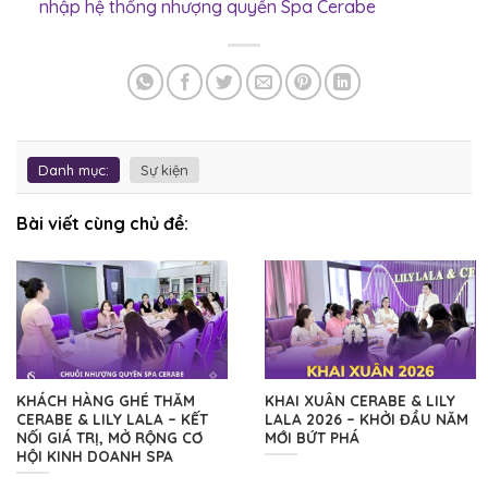
nhập hệ thống nhượng quyền Spa Cerabe
Danh mục:
Sự kiện
Bài viết cùng chủ đề:
KHÁCH HÀNG GHÉ THĂM
KHAI XUÂN CERABE & LILY
CERABE & LILY LALA – KẾT
LALA 2026 – KHỞI ĐẦU NĂM
NỐI GIÁ TRỊ, MỞ RỘNG CƠ
MỚI BỨT PHÁ
HỘI KINH DOANH SPA