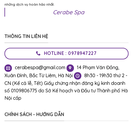
những dịch vụ hoàn hảo nhất.
Cerabe Spa
THÔNG TIN LIÊN HỆ
HOTLINE : 0978947227
cerabespa@gmail.com
14 Phạm Văn Đồng,
Xuân Đỉnh, Bắc Từ Liêm, Hà Nội
8h30 - 19h30 thứ 2 -
CN (Kể cả lễ, Tết)
Giấy chứng nhận đăng ký kinh doanh
số 0109806775 do Sở Kế hoạch và Đầu tư Thành phố Hà
Nội cấp
CHÍNH SÁCH - HƯỚNG DẪN