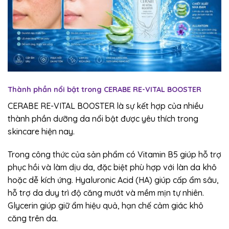
Thành phần nổi bật trong CERABE RE-VITAL BOOSTER
CERABE RE-VITAL BOOSTER là sự kết hợp của nhiều
thành phần dưỡng da nổi bật được yêu thích trong
skincare hiện nay.
Trong công thức của sản phẩm có Vitamin B5 giúp hỗ trợ
phục hồi và làm dịu da, đặc biệt phù hợp với làn da khô
hoặc dễ kích ứng. Hyaluronic Acid (HA) giúp cấp ẩm sâu,
hỗ trợ da duy trì độ căng mướt và mềm mịn tự nhiên.
Glycerin giúp giữ ẩm hiệu quả, hạn chế cảm giác khô
căng trên da.