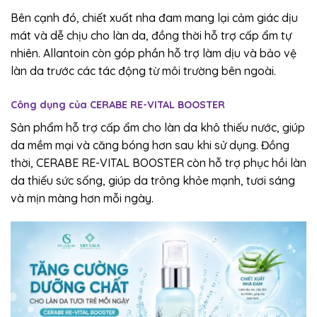
Bên cạnh đó, chiết xuất nha đam mang lại cảm giác dịu
mát và dễ chịu cho làn da, đồng thời hỗ trợ cấp ẩm tự
nhiên. Allantoin còn góp phần hỗ trợ làm dịu và bảo vệ
làn da trước các tác động từ môi trường bên ngoài.
Công dụng của CERABE RE-VITAL BOOSTER
Sản phẩm hỗ trợ cấp ẩm cho làn da khô thiếu nước, giúp
da mềm mại và căng bóng hơn sau khi sử dụng. Đồng
thời, CERABE RE-VITAL BOOSTER còn hỗ trợ phục hồi làn
da thiếu sức sống, giúp da trông khỏe mạnh, tươi sáng
và mịn màng hơn mỗi ngày.