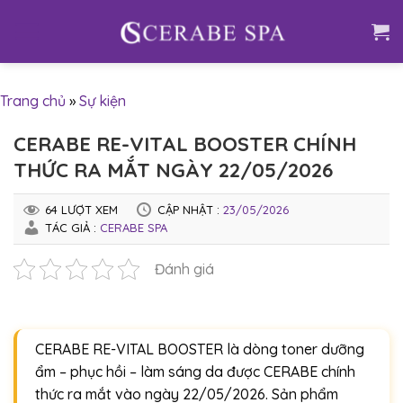
Skip
to
content
Trang chủ
»
Sự kiện
CERABE RE-VITAL BOOSTER CHÍNH
THỨC RA MẮT NGÀY 22/05/2026
64 LƯỢT XEM
CẬP NHẬT :
23/05/2026
TÁC GIẢ :
CERABE SPA
Đánh giá
CERABE RE-VITAL BOOSTER là dòng toner dưỡng
ẩm – phục hồi – làm sáng da được CERABE chính
thức ra mắt vào ngày 22/05/2026. Sản phẩm