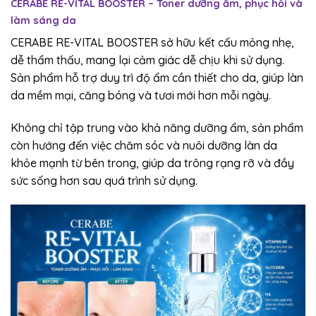
CERABE RE-VITAL BOOSTER – Toner dưỡng ẩm, phục hồi và
làm sáng da
CERABE RE-VITAL BOOSTER sở hữu kết cấu mỏng nhẹ,
dễ thẩm thấu, mang lại cảm giác dễ chịu khi sử dụng.
Sản phẩm hỗ trợ duy trì độ ẩm cần thiết cho da, giúp làn
da mềm mại, căng bóng và tươi mới hơn mỗi ngày.
Không chỉ tập trung vào khả năng dưỡng ẩm, sản phẩm
còn hướng đến việc chăm sóc và nuôi dưỡng làn da
khỏe mạnh từ bên trong, giúp da trông rạng rỡ và đầy
sức sống hơn sau quá trình sử dụng.