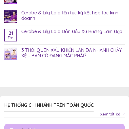
Cerabe & Lily Lala liên tục ký kết hợp tác kinh
doanh
Cerabe & Lily Lala Dẫn Đầu Xu Hướng Làm Đẹp
21
Th4
3 THÓI QUEN XẤU KHIẾN LÀN DA NHANH CHẢY
XỆ – BẠN CÓ ĐANG MẮC PHẢI?
HỆ THỐNG CHI NHÁNH TRÊN TOÀN QUỐC
Xem tất cả