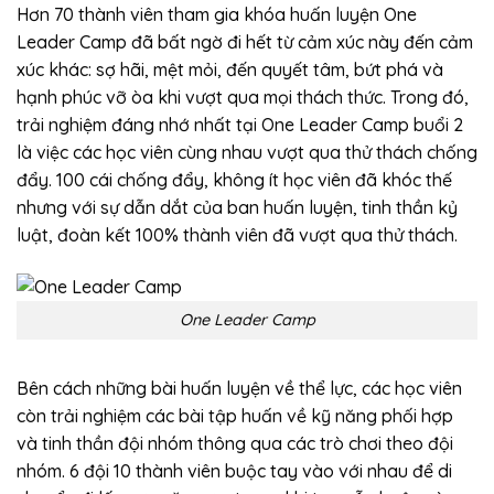
Hơn 70 thành viên tham gia khóa huấn luyện One
Leader Camp đã bất ngờ đi hết từ cảm xúc này đến cảm
xúc khác: sợ hãi, mệt mỏi, đến quyết tâm, bứt phá và
hạnh phúc vỡ òa khi vượt qua mọi thách thức. Trong đó,
trải nghiệm đáng nhớ nhất tại One Leader Camp buổi 2
là việc các học viên cùng nhau vượt qua thử thách chống
đẩy. 100 cái chống đẩy, không ít học viên đã khóc thế
nhưng với sự dẫn dắt của ban huấn luyện, tinh thần kỷ
luật, đoàn kết 100% thành viên đã vượt qua thử thách.
One Leader Camp
Bên cách những bài huấn luyện về thể lực, các học viên
còn trải nghiệm các bài tập huấn về kỹ năng phối hợp
và tinh thần đội nhóm thông qua các trò chơi theo đội
nhóm. 6 đội 10 thành viên buộc tay vào với nhau để di