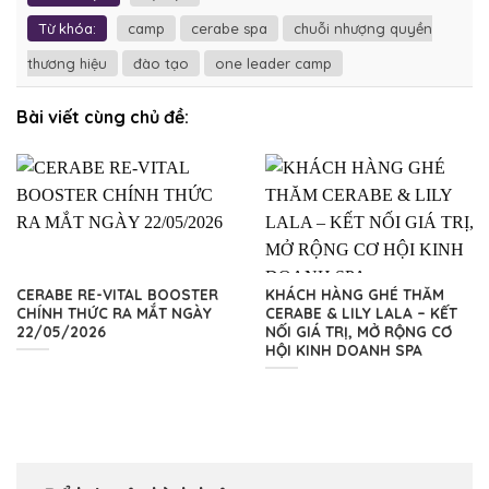
Từ khóa:
camp
cerabe spa
chuỗi nhượng quyền
thương hiệu
đào tạo
one leader camp
Bài viết cùng chủ đề:
CERABE RE-VITAL BOOSTER
KHÁCH HÀNG GHÉ THĂM
CHÍNH THỨC RA MẮT NGÀY
CERABE & LILY LALA – KẾT
22/05/2026
NỐI GIÁ TRỊ, MỞ RỘNG CƠ
HỘI KINH DOANH SPA