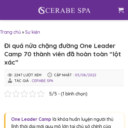
Skip
to
content
Trang chủ
»
Sự kiện
Đi quá nửa chặng đường One Leader
Camp 70 thành viên đã hoàn toàn “lột
xác”
2247 LƯỢT XEM
CẬP NHẬT :
05/08/2022
TÁC GIẢ :
CERABE SPA
5/5 - (1 bình chọn)
One Leader Camp
là khóa huấn luyện người thủ
lĩnh thời đại mới quy mô lớn tại chủ sở chính của