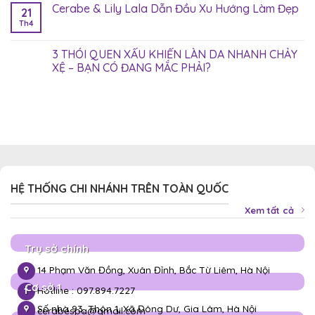
Cerabe & Lily Lala Dẫn Đầu Xu Hướng Làm Đẹp
21
Th4
3 THÓI QUEN XẤU KHIẾN LÀN DA NHANH CHẢY
XỆ – BẠN CÓ ĐANG MẮC PHẢI?
HỆ THỐNG CHI NHÁNH TRÊN TOÀN QUỐC
Xem tất cả
Trụ sở chính
14 Phạm Văn Đồng, Xuân Đỉnh, Bắc Từ Liêm, Hà Nội
Cơ sở 1
Hotline : 097.894.7227
Số nhà 93, Thôn 1, Xã Đông Dư, Gia Lâm, Hà Nội
cerabespa@gmail.com