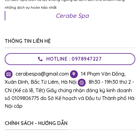
những dịch vụ hoàn hảo nhất.
Cerabe Spa
THÔNG TIN LIÊN HỆ
HOTLINE : 0978947227
cerabespa@gmail.com
14 Phạm Văn Đồng,
Xuân Đỉnh, Bắc Từ Liêm, Hà Nội
8h30 - 19h30 thứ 2 -
CN (Kể cả lễ, Tết)
Giấy chứng nhận đăng ký kinh doanh
số 0109806775 do Sở Kế hoạch và Đầu tư Thành phố Hà
Nội cấp
CHÍNH SÁCH - HƯỚNG DẪN