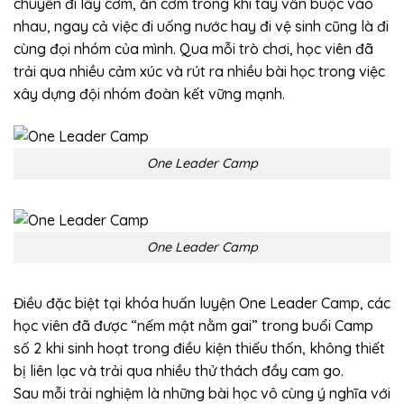
chuyển đi lấy cơm, ăn cơm trong khi tay vẫn buộc vào
nhau, ngay cả việc đi uống nước hay đi vệ sinh cũng là đi
cùng đọi nhóm của mình. Qua mỗi trò chơi, học viên đã
trải qua nhiều cảm xúc và rút ra nhiều bài học trong việc
xây dựng đội nhóm đoàn kết vững mạnh.
One Leader Camp
One Leader Camp
Điều đặc biệt tại khóa huấn luyện One Leader Camp, các
học viên đã được “nếm mật nằm gai” trong buổi Camp
số 2 khi sinh hoạt trong điều kiện thiếu thốn, không thiết
bị liên lạc và trải qua nhiều thử thách đầy cam go.
Sau mỗi trải nghiệm là những bài học vô cùng ý nghĩa với