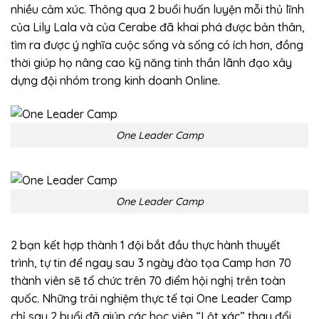
nhiều cảm xúc. Thông qua 2 buổi huấn luyện mỗi thủ lĩnh
của Lily Lala và của Cerabe đã khai phá được bản thân,
tìm ra được ý nghĩa cuộc sống và sống có ích hơn, đồng
thời giúp họ nâng cao kỹ năng tinh thần lãnh đạo xây
dựng đội nhóm trong kinh doanh Online.
One Leader Camp
One Leader Camp
2 bạn kết hợp thành 1 đội bắt đầu thực hành thuyết
trình, tự tin để ngay sau 3 ngày đào tọa Camp hơn 70
thành viên sẽ tổ chức trên 70 điểm hội nghị trên toàn
quốc. Những trải nghiệm thực tế tại One Leader Camp
chỉ sau 2 buổi đã giúp các học viên “Lột xác” thay đổi