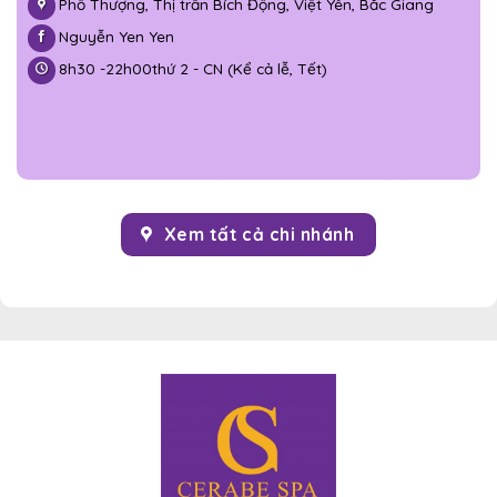
Phố Thượng, Thị trấn Bích Động, Việt Yên, Bắc Giang
Nguyễn Yen Yen
8h30 -
22h00
thứ 2 - CN (Kể cả lễ, Tết)
Xem tất cả chi nhánh