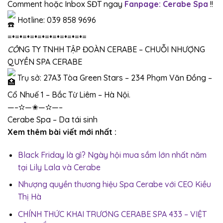
Comment hoặc Inbox SĐT ngay
Fanpage: Cerabe Spa
!!
Hotline: 039 858 9696
=•=•=•=•=•=•=•=•=•=•=
CÔ
NG TY TNHH TẬP ĐOÀN CERABE – CHUỖI NHƯỢNG
QUYỀN SPA CERABE
Trụ sở: 27A3 Tòa Green Stars – 234 Phạm Văn Đồng –
Cổ Nhuế 1 – Bắc Từ Liêm – Hà Nội.
—–✫—✬—✫—–
Cerabe Spa – Da tái sinh
Xem thêm bài viết mới nhất :
Black Friday là gì? Ngày hội mua sắm lớn nhất năm
tại Lily Lala và Cerabe
Nhượng quyền thương hiệu Spa Cerabe với CEO Kiều
Thị Hà
CHÍNH THỨC KHAI TRƯƠNG CERABE SPA 433 – VIỆT