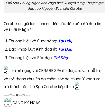
Chủ Spa Phùng Ngọc Ánh chụp hình kỉ niệm cùng Chuyên gia
đào tạo Nguyễn Bình của Cerabe
Cerabe xin gửi làm cảm ơn đến các đầu báo đã đưa tin
về buổi lễ ký kết.
Thương hiệu và Cuộc sống:
Tại Đây
Báo Pháp luật Kinh doanh:
Tại Đây
Thương hiệu và Sắc đẹp:
Tại Đây
Liên hệ ngay với CERABE SPA để được tư vấn, hỗ trợ
và trở thành chuyên da chăm sóc da chuẩn Y khoa và
trở thành tân chủ Spa Cerabe tiếp theo
—–✫—✬—✫—–
ĐĂNG KÝ NGAY