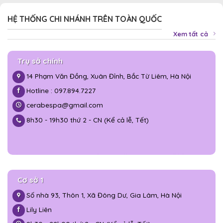
HỆ THỐNG CHI NHÁNH TRÊN TOÀN QUỐC
Xem tất cả
Trụ sở chính
14 Phạm Văn Đồng, Xuân Đỉnh, Bắc Từ Liêm, Hà Nội
Hotline : 097.894.7227
cerabespa@gmail.com
8h30 - 19h30 thứ 2 - CN (Kể cả lễ, Tết)
Cơ sở 1
Số nhà 93, Thôn 1, Xã Đông Dư, Gia Lâm, Hà Nội
Lily Liên