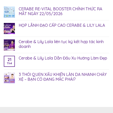
CERABE RE-VITAL BOOSTER CHÍNH THỨC RA
MẮT NGÀY 22/05/2026
HỌP LÃNH ĐẠO CẤP CAO CERABE & LILY LALA
Cerabe & Lily Lala liên tục ký kết hợp tác kinh
doanh
Cerabe & Lily Lala Dẫn Đầu Xu Hướng Làm Đẹp
21
Th4
3 THÓI QUEN XẤU KHIẾN LÀN DA NHANH CHẢY
XỆ – BẠN CÓ ĐANG MẮC PHẢI?