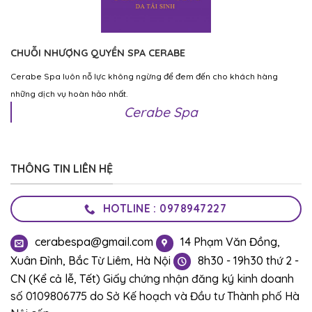
CHUỖI NHƯỢNG QUYỀN SPA CERABE
Cerabe Spa luôn nỗ lực không ngừng để đem đến cho khách hàng
những dịch vụ hoàn hảo nhất.
Cerabe Spa
THÔNG TIN LIÊN HỆ
HOTLINE : 0978947227
cerabespa@gmail.com
14 Phạm Văn Đồng,
Xuân Đỉnh, Bắc Từ Liêm, Hà Nội
8h30 - 19h30 thứ 2 -
CN (Kể cả lễ, Tết)
Giấy chứng nhận đăng ký kinh doanh
số 0109806775 do Sở Kế hoạch và Đầu tư Thành phố Hà