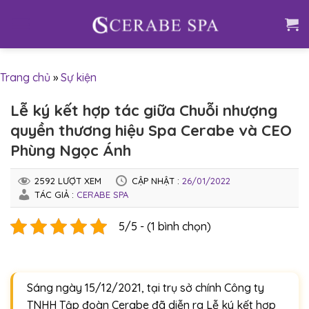
Skip
to
content
Trang chủ
»
Sự kiện
Lễ ký kết hợp tác giữa Chuỗi nhượng
quyền thương hiệu Spa Cerabe và CEO
Phùng Ngọc Ánh
2592 LƯỢT XEM
CẬP NHẬT :
26/01/2022
TÁC GIẢ :
CERABE SPA
5/5 - (1 bình chọn)
Sáng ngày 15/12/2021, tại trụ sở chính Công ty
TNHH Tập đoàn Cerabe đã diễn ra Lễ ký kết hợp