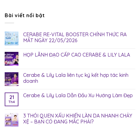
Bài viết nổi bật
CERABE RE-VITAL BOOSTER CHÍNH THỨC RA
MẮT NGÀY 22/05/2026
HỌP LÃNH ĐẠO CẤP CAO CERABE & LILY LALA
Cerabe & Lily Lala liên tục ký kết hợp tác kinh
doanh
Cerabe & Lily Lala Dẫn Đầu Xu Hướng Làm Đẹp
21
Th4
3 THÓI QUEN XẤU KHIẾN LÀN DA NHANH CHẢY
XỆ – BẠN CÓ ĐANG MẮC PHẢI?