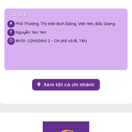
Cơ sở 6
Phố Thượng, Thị trấn Bích Động, Việt Yên, Bắc Giang
Nguyễn Yen Yen
8h30 -
22h00
thứ 2 - CN (Kể cả lễ, Tết)
Xem tất cả chi nhánh