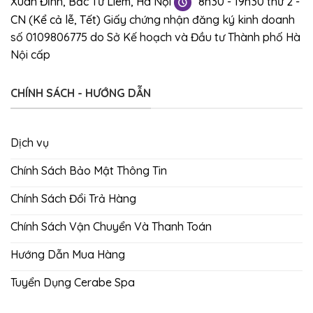
Xuân Đỉnh, Bắc Từ Liêm, Hà Nội
8h30 - 19h30 thứ 2 -
CN (Kể cả lễ, Tết)
Giấy chứng nhận đăng ký kinh doanh
số 0109806775 do Sở Kế hoạch và Đầu tư Thành phố Hà
Nội cấp
CHÍNH SÁCH - HƯỚNG DẪN
Dịch vụ
Chính Sách Bảo Mật Thông Tin
Chính Sách Đổi Trả Hàng
Chính Sách Vận Chuyển Và Thanh Toán
Hướng Dẫn Mua Hàng
Tuyển Dụng Cerabe Spa