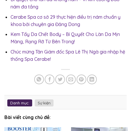
nám đa tầng
Cerabe Spa cơ sở 29 thực hiện điều trị nám chuẩn y
khoa bởi chuyên gia Đăng Dong
Kem Tẩy Da Chết Body – Bí Quyết Cho Làn Da Mịn
Màng, Rạng Rỡ Từ Bên Trong!
Chúc mừng Tân Giám đốc Spa Lê Thị Ngà gia nhập hệ
thống Spa Cerabe!
Danh mục:
Sự kiện
Bài viết cùng chủ đề: