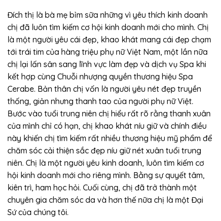
Đích thị là bà mẹ bỉm sữa những vì yêu thích kinh doanh
chị đã luôn tìm kiếm cơ hội kinh doanh mới cho mình. Chị
là một người yêu cái đẹp, khao khát mang cái đẹp chạm
tới trái tim của hàng triệu phụ nữ Việt Nam, một lần nữa
chị lại lấn sân sang lĩnh vực làm đẹp và dịch vụ Spa khi
kết hợp cùng Chuỗi nhượng quyền thương hiệu Spa
Cerabe. Bản thân chị vốn là người yêu nét đẹp truyền
thống, giản nhưng thanh tao của người phụ nữ Việt.
Bước vào tuổi trung niên chị hiểu rất rõ rằng thanh xuân
của mình chỉ có hạn, chị khao khát níu giữ và chính điều
này khiến chị tìm kiếm rất nhiều thương hiệu mỹ phẩm để
chăm sóc cải thiện sắc đẹp níu giữ nét xuân tuổi trung
niên. Chị là một người yêu kinh doanh, luôn tìm kiếm cơ
hội kinh doanh mới cho riêng mình. Bằng sự quyết tâm,
kiên trì, ham học hỏi. Cuối cùng, chị đã trở thành một
chuyên gia chăm sóc da và hơn thế nữa chị là một Đại
Sứ của chúng tôi.