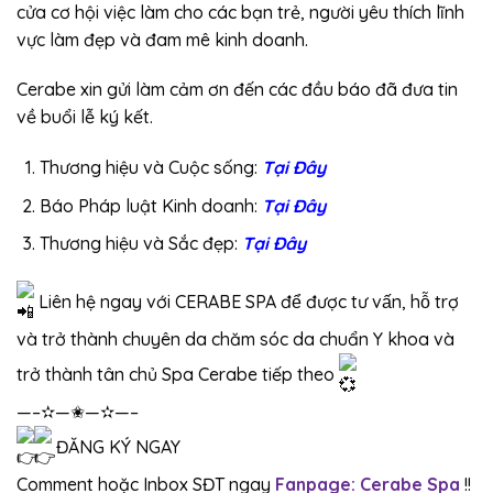
cửa cơ hội việc làm cho các bạn trẻ, người yêu thích lĩnh
vực làm đẹp và đam mê kinh doanh.
Cerabe xin gửi làm cảm ơn đến các đầu báo đã đưa tin
về buổi lễ ký kết.
Thương hiệu và Cuộc sống:
Tại Đây
Báo Pháp luật Kinh doanh:
Tại Đây
Thương hiệu và Sắc đẹp:
Tại Đây
Liên hệ ngay với CERABE SPA để được tư vấn, hỗ trợ
và trở thành chuyên da chăm sóc da chuẩn Y khoa và
trở thành tân chủ Spa Cerabe tiếp theo
—–✫—✬—✫—–
ĐĂNG KÝ NGAY
Comment hoặc Inbox SĐT ngay
Fanpage: Cerabe Spa
!!