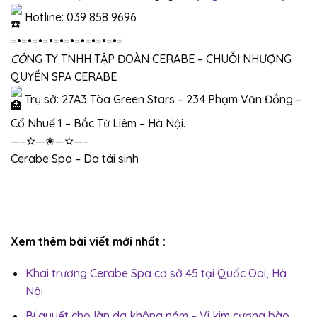
Hotline: 039 858 9696
=•=•=•=•=•=•=•=•=•=•=
CÔ
NG TY TNHH TẬP ĐOÀN CERABE – CHUỖI NHƯỢNG
QUYỀN SPA CERABE
Trụ sở: 27A3 Tòa Green Stars – 234 Phạm Văn Đồng –
Cổ Nhuế 1 – Bắc Từ Liêm – Hà Nội.
—–✫—✬—✫—–
Cerabe Spa – Da tái sinh
Xem thêm bài viết mới nhất :
Khai trương Cerabe Spa cơ sở 45 tại Quốc Oai, Hà
Nội
Bí quyết cho làn da không nám – Vi kim cương bào