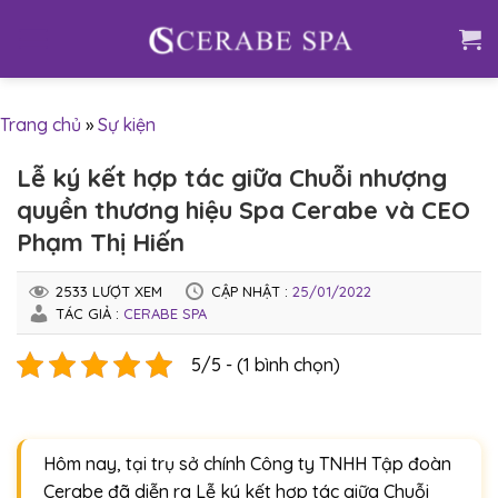
Skip
to
content
Trang chủ
»
Sự kiện
Lễ ký kết hợp tác giữa Chuỗi nhượng
quyền thương hiệu Spa Cerabe và CEO
Phạm Thị Hiến
2533 LƯỢT XEM
CẬP NHẬT :
25/01/2022
TÁC GIẢ :
CERABE SPA
5/5 - (1 bình chọn)
Hôm nay, tại trụ sở chính Công ty TNHH Tập đoàn
Cerabe đã diễn ra Lễ ký kết hợp tác giữa Chuỗi