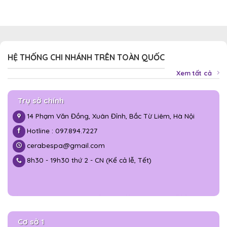
HỆ THỐNG CHI NHÁNH TRÊN TOÀN QUỐC
Xem tất cả
Trụ sở chính
14 Phạm Văn Đồng, Xuân Đỉnh, Bắc Từ Liêm, Hà Nội
Hotline : 097.894.7227
cerabespa@gmail.com
8h30 - 19h30 thứ 2 - CN (Kể cả lễ, Tết)
Cơ sở 1