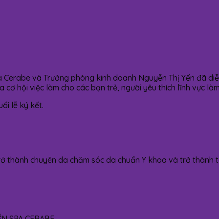
a Cerabe và Trưởng phòng kinh doanh Nguyễn Thị Yến đã diễ
a cơ hội việc làm cho các bạn trẻ, người yêu thích lĩnh vực 
i lễ ký kết.
 trợ và trở thành chuyên da chăm sóc da chuẩn Y khoa và trở thà
ỀN SPA CERABE