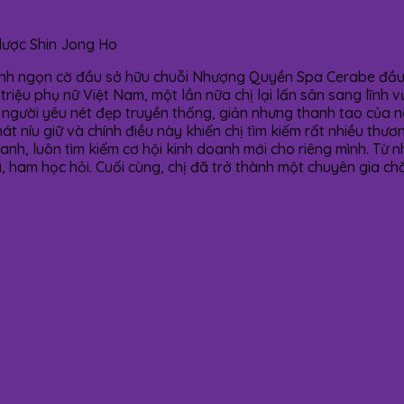
lược Shin Jong Ho
nh ngọn cờ đầu sở hữu chuỗi Nhượng Quyền Spa Cerabe đầu t
triệu phụ nữ Việt Nam, một lần nữa chị lại lấn sân sang lĩnh 
gười yêu nét đẹp truyền thống, giản nhưng thanh tao của ngư
hát níu giữ và chính điều này khiến chị tìm kiếm rất nhiều th
doanh, luôn tìm kiếm cơ hội kinh doanh mới cho riêng mình. Từ
ì, ham học hỏi. Cuối cùng, chị đã trở thành một chuyên gia ch