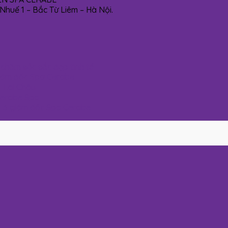
huế 1 – Bắc Từ Liêm – Hà Nội.
chăm sóc sắc đẹp tinh tế
giám đốc Spa Cerabe
i Lai Châu
 Cerabe Spa
n 3 giám đốc Spa Cerabe