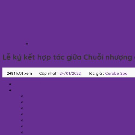
Skip to content
Trang chủ
»
Sự kiện
Lễ ký kết hợp tác giữa Chuỗi nhượn
2481 lượt xem
Cập nhật :
24/01/2022
Tác giả :
Cerabe Spa
TRANG CHỦ
GIỚI THIỆU
Tổng quan
Cở sở vật chất
Trang thiết bị
Đội ngũ chuyên gia
Tại sao chọn Cerabe Spa
Báo chí nói về chúng tôi
Hệ thống chi nhánh