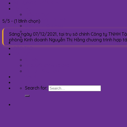
NHƯỢNG QUYỀN SPA
DỊCH VỤ
Điều trị mụn
Điều Trị Nám Da Mặt
5/5 - (1 bình chọn)
Điều Trị Thâm Mụn
Chăm Sóc Da
Sáng ngày 07/12/2021, tại trụ sở chính Công ty TNHH T
Căng Bóng Trẻ Hóa Da
phòng Kinh doanh Nguyễn Thị Hằng chương trình hợp tác
SẢN PHẨM
ĐÀO TẠO
TIN TỨC
Sự kiện
Bí quyết khỏe và đẹp
Tin tức tổng hợp
FEEDBACK
Search for: