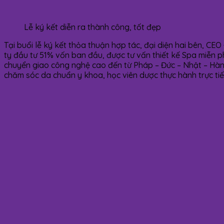
Lễ ký kết diễn ra thành công, tốt đẹp
Tại buổi lễ ký kết thỏa thuận hợp tác, đại diện hai bên, 
ty đầu tư 51% vốn ban đầu, được tư vấn thiết kế Spa miễn 
chuyển giao công nghệ cao đến từ Pháp – Đức – Nhật – Hàn
chăm sóc da chuẩn y khoa, học viên dược thực hành trực tiế