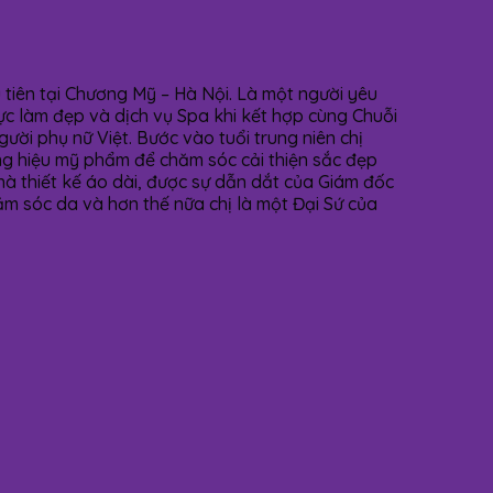
iên tại Chương Mỹ – Hà Nội. Là một người yêu
vực làm đẹp và dịch vụ Spa khi kết hợp cùng Chuỗi
ời phụ nữ Việt. Bước vào tuổi trung niên chị
ương hiệu mỹ phẩm để chăm sóc cải thiện sắc đẹp
 nhà thiết kế áo dài, được sự dẫn dắt của Giám đốc
ăm sóc da và hơn thế nữa chị là một Đại Sứ của