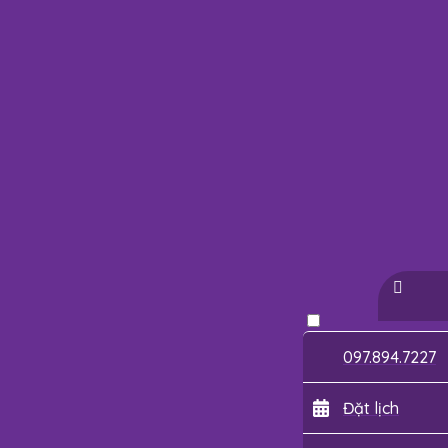
097.894.7227
Đặt lịch