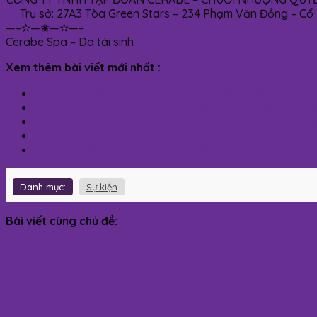
Trụ sở: 27A3 Tòa Green Stars – 234 Phạm Văn Đồng – Cổ N
—–✫—✬—✫—–
Cerabe Spa – Da tái sinh
Xem thêm bài viết mới nhất :
Tưng bùng khai trương Cerabe Spa 343 – Thiên đường 
Ngày 13/10/2023 Cerabe Spa diễn ra lễ ký kết với 2 
Chương Trình Tri Ân Khách Hàng Đặc Biệt Cuối Năm Tạ
CEO Ma Thị Em có buổi ký kết hợp tác sở hữu 1 cơ sở
Ngày 15/09/2022 Cerabe Spa diễn ra lễ ký kết với tâ
Danh mục:
Sự kiện
Bài viết cùng chủ đề: