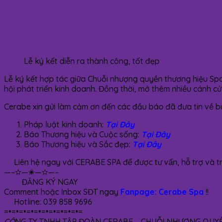
Lễ ký kết diễn ra thành công, tốt đẹp
Lễ ký kết hợp tác giữa Chuỗi nhượng quyền thương hiệu Sp
hội phát triển kinh doanh. Đồng thời, mở thêm nhiều cánh cử
Cerabe xin gửi làm cảm ơn đến các đầu báo đã đưa tin về buổ
Pháp luật kinh doanh:
Tại Đây
Báo Thương hiệu và Cuộc sống:
Tại Đây
Báo Thương hiệu và Sắc đẹp:
Tại Đây
Liên hệ ngay với CERABE SPA để được tư vấn, hỗ
—–✫—✬—✫—–
ĐĂNG KÝ NGAY
Comment hoặc Inbox SĐT ngay
Fanpage: Cerabe Spa
!!
Hotline: 039 858 9696
=•=•=•=•=•=•=•=•=•=•=
CÔ
NG TY TNHH TẬP ĐOÀN CERABE – CHUỖI NHƯỢNG QUY