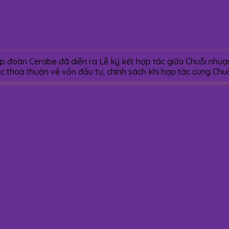
ập đoàn Cerabe đã diễn ra Lễ ký kết hợp tác giữa Chuỗi như
 thoả thuận về vốn đầu tư, chính sách khi hợp tác cùng Ch