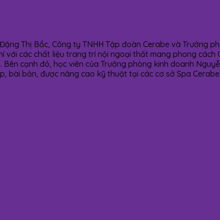
CEO Đặng Thị Bắc, Công ty TNHH Tập đoàn Cerabe và Trưởng p
phí với các chất liệu trang trí nội ngoại thất mang phong c
. Bên cạnh đó, học viên của Trưởng phòng kinh doanh Nguyễ
p, bài bản, được nâng cao kỹ thuật tại các cơ sở Spa Cerabe 