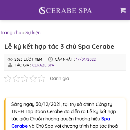
Skip
to
content
Trang chủ
»
Sự kiện
Lễ ký kết hợp tác 3 chủ Spa Cerabe
2623 LƯỢT XEM
CẬP NHẬT :
17/01/2022
TÁC GIẢ :
CERABE SPA
Đánh giá
Sáng ngày 30/12/2021, tại trụ sở chính
Cô
ng ty
TNHH Tập đoàn Cerabe đã diễn ra Lễ ký kết hợp
tác giữa Chuỗi nhượng quyền thương hiệu
Spa
Cerabe
và Chủ Spa với chương trình hợp tác thoả