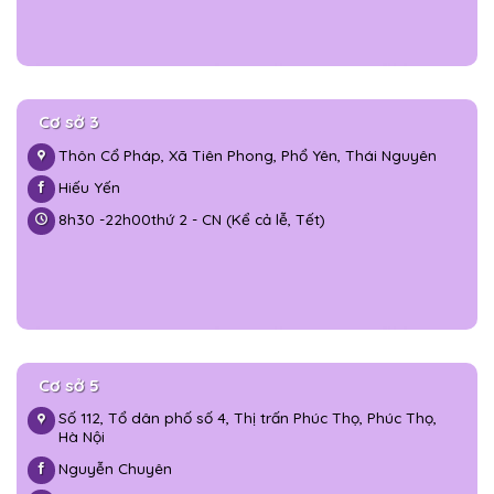
Cơ sở 3
Thôn Cổ Pháp, Xã Tiên Phong, Phổ Yên, Thái Nguyên
Hiếu Yến
8h30 -
22h00
thứ 2 - CN (Kể cả lễ, Tết)
Cơ sở 5
Số 112, Tổ dân phố số 4, Thị trấn Phúc Thọ, Phúc Thọ,
Hà Nội
Nguyễn Chuyên