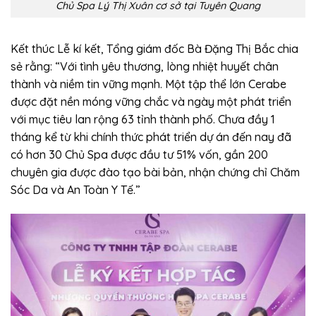
Chủ Spa Lý Thị Xuân cơ sở tại Tuyên Quang
Kết thúc Lễ kí kết, Tổng giám đốc Bà Đặng Thị Bắc chia
sẻ rằng: “Với tình yêu thương, lòng nhiệt huyết chân
thành và niềm tin vững mạnh. Một tập thể lớn Cerabe
được đặt nền móng vững chắc và ngày một phát triển
với mục tiêu lan rộng 63 tỉnh thành phố. Chưa đầy 1
tháng kể từ khi chính thức phát triển dự án đến nay đã
có hơn 30 Chủ Spa được đầu tư 51% vốn, gần 200
chuyên gia được đào tạo bài bản, nhận chứng chỉ Chăm
Sóc Da và An Toàn Y Tế.”