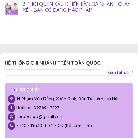
3 THÓI QUEN XẤU KHIẾN LÀN DA NHANH CHẢY
XỆ – BẠN CÓ ĐANG MẮC PHẢI?
HỆ THỐNG CHI NHÁNH TRÊN TOÀN QUỐC
Xem tất cả
Trụ sở chính
14 Phạm Văn Đồng, Xuân Đỉnh, Bắc Từ Liêm, Hà Nội
Hotline : 097.894.7227
cerabespa@gmail.com
8h30 - 19h30 thứ 2 - CN (Kể cả lễ, Tết)