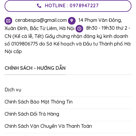
HOTLINE : 0978947227
cerabespa@gmail.com
14 Phạm Văn Đồng,
Xuân Đỉnh, Bắc Từ Liêm, Hà Nội
8h30 - 19h30 thứ 2 -
CN (Kể cả lễ, Tết)
Giấy chứng nhận đăng ký kinh doanh
số 0109806775 do Sở Kế hoạch và Đầu tư Thành phố Hà
Nội cấp
CHÍNH SÁCH - HƯỚNG DẪN
Dịch vụ
Chính Sách Bảo Mật Thông Tin
Chính Sách Đổi Trả Hàng
Chính Sách Vận Chuyển Và Thanh Toán