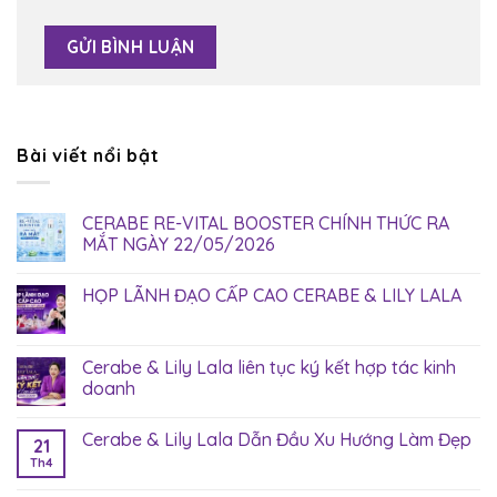
Bài viết nổi bật
CERABE RE-VITAL BOOSTER CHÍNH THỨC RA
MẮT NGÀY 22/05/2026
HỌP LÃNH ĐẠO CẤP CAO CERABE & LILY LALA
Cerabe & Lily Lala liên tục ký kết hợp tác kinh
doanh
Cerabe & Lily Lala Dẫn Đầu Xu Hướng Làm Đẹp
21
Th4