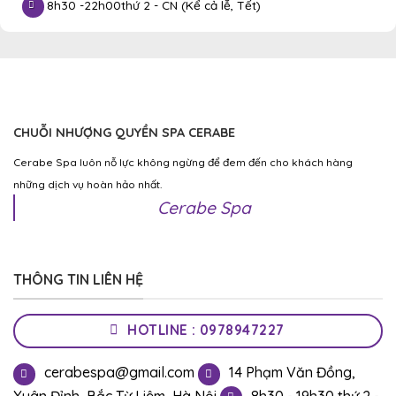
8h30 -
22h00
thứ 2 - CN (Kể cả lễ, Tết)
CHUỖI NHƯỢNG QUYỀN SPA CERABE
Cerabe Spa luôn nỗ lực không ngừng để đem đến cho khách hàng
những dịch vụ hoàn hảo nhất.
Cerabe Spa
THÔNG TIN LIÊN HỆ
HOTLINE : 0978947227
cerabespa@gmail.com
14 Phạm Văn Đồng,
Xuân Đỉnh, Bắc Từ Liêm, Hà Nội
8h30 - 19h30 thứ 2 -