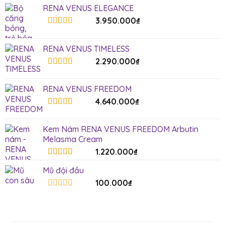
RENA VENUS ELEGANCE
3.950.000
₫
Rated
5.00
out of 5
RENA VENUS TIMELESS
2.290.000
₫
Rated
5.00
out of 5
RENA VENUS FREEDOM
4.640.000
₫
Rated
5.00
out of 5
Kem Nám RENA VENUS FREEDOM Arbutin
Melasma Cream
1.220.000
₫
Rated
5.00
Mũ đội đầu
out of 5
100.000
₫
Rated
0
out
of