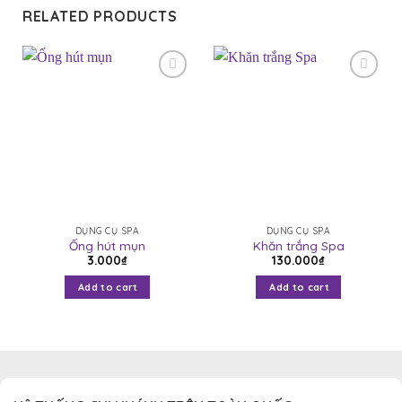
5
RELATED PRODUCTS
Yêu
Yêu
thích
thích
DỤNG CỤ SPA
DỤNG CỤ SPA
Ống hút mụn
Khăn trắng Spa
3.000
₫
130.000
₫
Add to cart
Add to cart