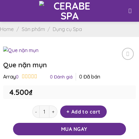
Skip
to
content
Home
/
Sản phẩm
/
Dụng cụ Spa
Que nặn mụn
Yêu
thích
Array
0
Đã bán
0
0
Đánh giá
Rated
0
4.500
₫
out
of
5
Que nặn mụn quantity
Add to cart
MUA NGAY