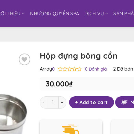
IỚI THIỆU
NHƯỢNG QUYỀN SPA
DỊCH VỤ
SẢN PH
Hộp đựng bông cồn
Array
2
Đã bán
0
0
Đánh giá
Yêu
Rated
thích
0
30.000
₫
out
of
5
Hộp đựng bông cồn quantity
Add to cart
M