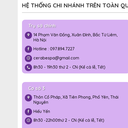
HỆ THỐNG CHI NHÁNH TRÊN TOÀN Q
Trụ sở chính
14 Phạm Văn Đồng, Xuân Đỉnh, Bắc Từ Liêm,
Hà Nội
Hotline : 097.894.7227
cerabespa@gmail.com
8h30 - 19h30 thứ 2 - CN (Kể cả lễ, Tết)
Cơ sở 3
Thôn Cổ Pháp, Xã Tiên Phong, Phổ Yên, Thái
Nguyên
Hiếu Yến
8h30 -
22h00
thứ 2 - CN (Kể cả lễ, Tết)