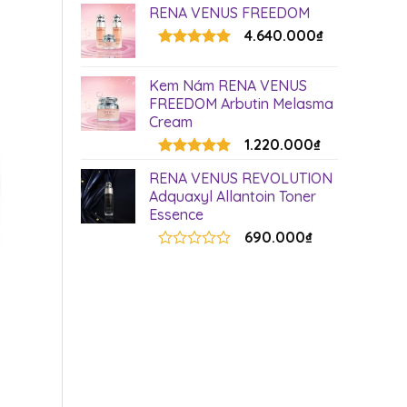
RENA VENUS FREEDOM
4.640.000
₫
Rated
5.00
out of 5
Kem Nám RENA VENUS
FREEDOM Arbutin Melasma
Cream
1.220.000
₫
Rated
5.00
RENA VENUS REVOLUTION
out of 5
Adquaxyl Allantoin Toner
Essence
690.000
₫
Rated
0
out
of
5