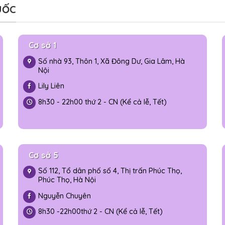
UỐC
Cơ sở 1
Số nhà 93, Thôn 1, Xã Đông Dư, Gia Lâm, Hà
Nội
Lily Liên
8h30 - 22h00 thứ 2 - CN (Kể cả lễ, Tết)
Cơ sở 5
Số 112, Tổ dân phố số 4, Thị trấn Phúc Thọ,
Phúc Thọ, Hà Nội
Nguyễn Chuyên
8h30 -
22h00
thứ 2 - CN (Kể cả lễ, Tết)