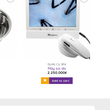
Yêu
Yêu
thích
thích
DỤNG CỤ SPA
Máy soi da
2.250.000
₫
Add to cart