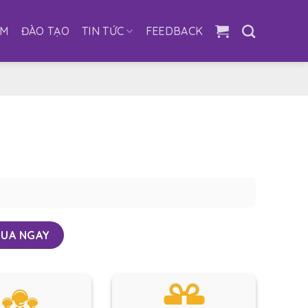
ẨM
ĐÀO TẠO
TIN TỨC
FEEDBACK
UA NGAY