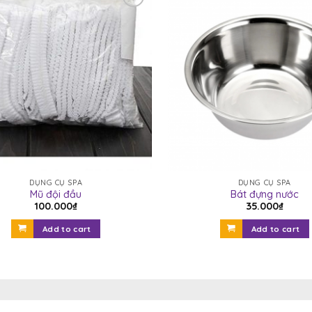
Yêu
thích
DỤNG CỤ SPA
DỤNG CỤ SPA
Mũ đội đầu
Bát đựng nước
100.000
₫
35.000
₫
Add to cart
Add to cart