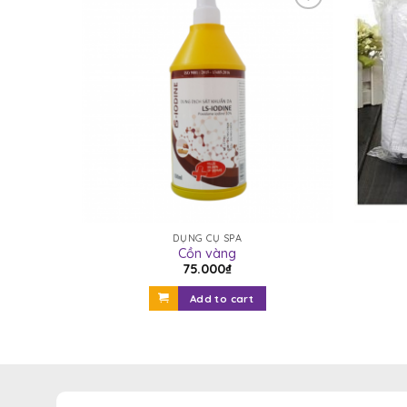
Yêu
thích
DỤNG CỤ SPA
Cồn vàng
75.000
₫
Add to cart