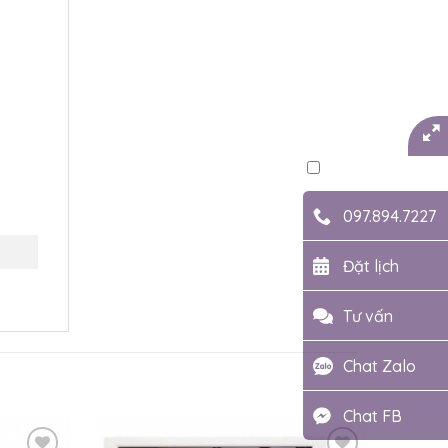
097.894.7227
Đặt lịch
Tư vấn
Chat Zalo
Chat FB