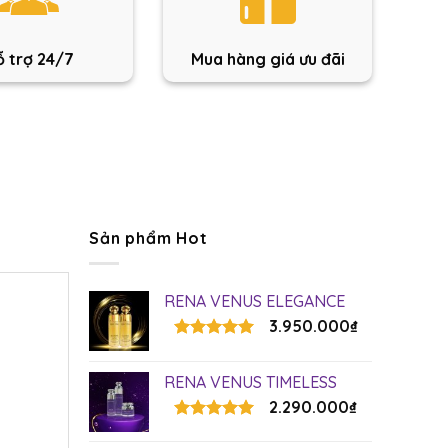
 trợ 24/7
Mua hàng giá ưu đãi
Sản phẩm Hot
RENA VENUS ELEGANCE
3.950.000
₫
Rated
5.00
out of 5
RENA VENUS TIMELESS
2.290.000
₫
Rated
5.00
out of 5