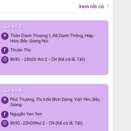
Xem tất cả
Cơ sở 2
Thôn Danh Thượng 1, Xã Danh Thắng, Hiệp
Hòa, Bắc Giang Nội
Thuận Thu
8h30 - 22h00 thứ 2 - CN (Kể cả lễ, Tết)
Cơ sở 6
Phố Thượng, Thị trấn Bích Động, Việt Yên, Bắc
Giang
Nguyễn Yen Yen
8h30 -
22h00
thứ 2 - CN (Kể cả lễ, Tết)