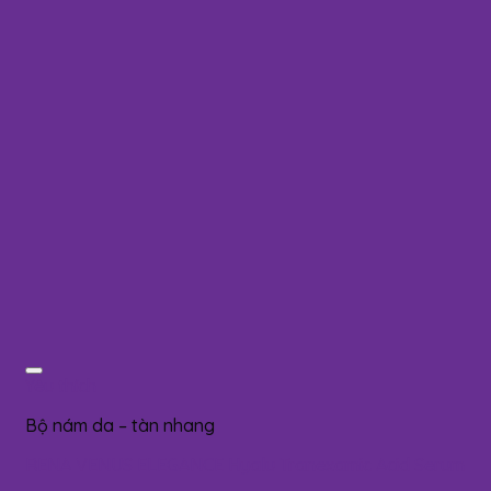
Yêu thích
Bộ nám da – tàn nhang
RENA VENUS ELEGANCE Hyalu Tranexamic Acid Serum