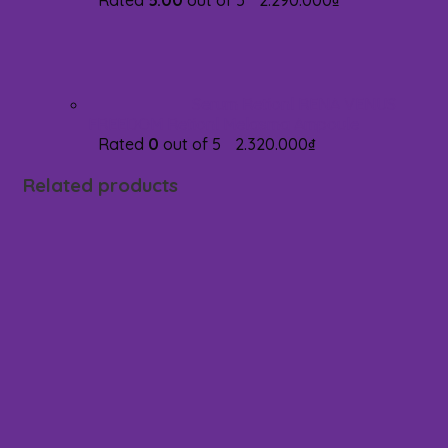
Rated
5.00
out of 5
2.290.000
₫
Serum Retionl RENA VENUS
FREEDOM Retionl Melasma Ampoule
Rated
0
out of 5
2.320.000
₫
Related products