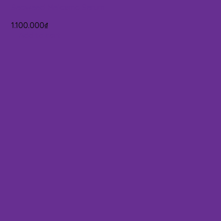
Seaweed Melasma Serum
1.100.000
₫
Add to cart