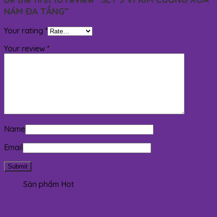
NÁM ĐA TẦNG”
Your rating
*
Your review
*
Name
Email
Sản phẩm Hot