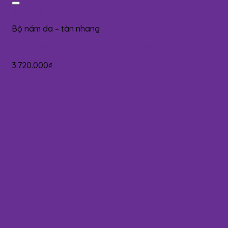
Yêu thích
Bộ nám da – tàn nhang
BỘ VI KIM CƯƠNG XÓA NÁM ĐA TẦNG
3.720.000
₫
Add to cart