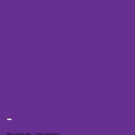
Yêu thích
Bộ nám da – tàn nhang