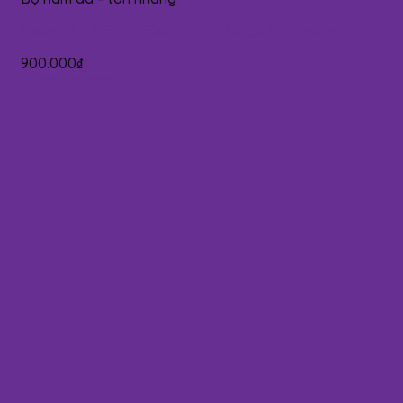
Toner BHA RENA VENUS PURE Magic BHA Toner
900.000
₫
Add to cart