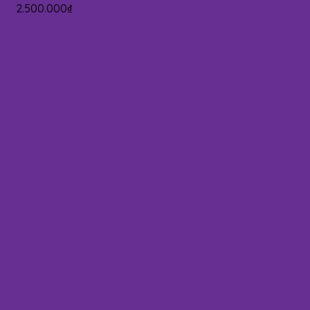
2.500.000
₫
Add to cart