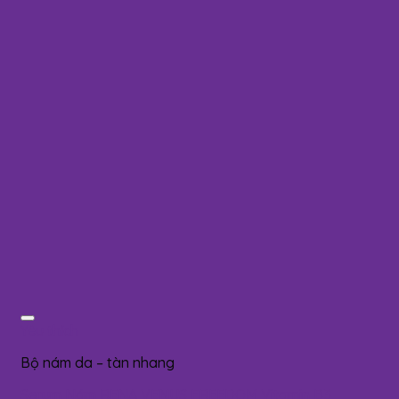
Yêu thích
Bộ nám da – tàn nhang
Serum Nám RENA VENUS FREEDOM Vitamin B3