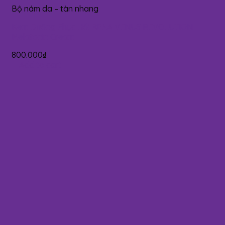
Bộ nám da – tàn nhang
Kem Dưỡng Phục Hồi RENA VENUS REVOLUTION
Melatonin Cream
800.000
₫
Add to cart