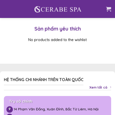
Skip
to
content
Sản phẩm yêu thích
No products added to the wishlist
HỆ THỐNG CHI NHÁNH TRÊN TOÀN QUỐC
Xem tất cả
Trụ sở chính
14 Phạm Văn Đồng, Xuân Đỉnh, Bắc Từ Liêm, Hà Nội